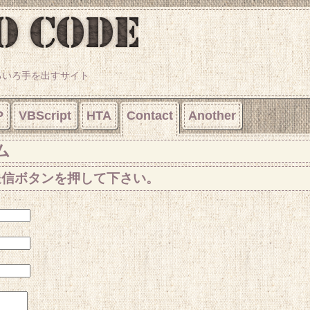
ろいろ手を出すサイト
P
VBScript
HTA
Contact
Another
ム
送信ボタンを押して下さい。