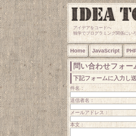
アイデアをコードへ
独学でプログラミング関係にい
Home
JavaScript
PH
問い合わせフォー
下記フォームに入力し
件名：
送信者名：
メールアドレス：
本文：